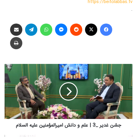
https://beitolabbas.tv
.
فیس بوک
X
‫رددیت
پیام رسان
واتس آپ
تلگرام
اشتراک گذاری از طریق ایمیل
چاپ
ج
ش
ن
غ
د
ی
ر
_
3
|
جشن غدیر _3 | علم و دانش امیرالمؤمنین علیه السلام
ع