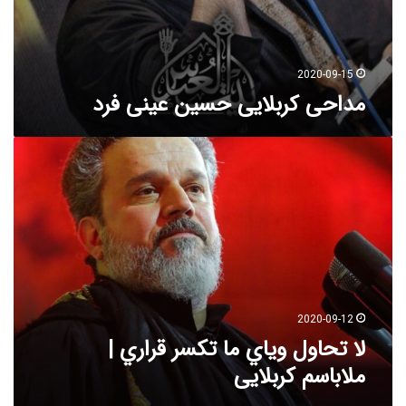
ی
ن
ع
ی
2020-09-15
ن
مداحی کربلایی حسین عینی فرد
ی
ف
ر
ل
د
ا
ت
ح
ا
و
ل
و
ی
ا
2020-09-12
ي
لا تحاول ویاي ما تکسر قراري |
م
ملاباسم کربلایی
ا
ت