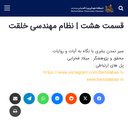
جستجو
منو
قسمت هشت | نظام مهندسی خلقت
سیر تمدن بشری با نگاه به آیات و روایات
محقق و پژوهشگر : میلاد فخرایی
پل های ارتباطی :
https://www.instagram.com/beitolabas.tv
www.beitolabbas.tv
فیس بوک
X
‫رددیت
پیام رسان
واتس آپ
تلگرام
اشتراک گذاری از طریق ایمیل
چاپ